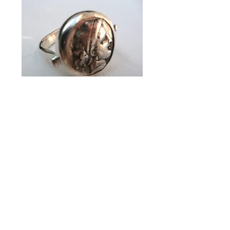
Lieb
e Kunden,
schön dass Sie hier sind,
Bitte beachten Sie die aktuellen
geänderten Öffnungszeiten
:
Freitag 7.8. und
Samstag 8.8.
bleibt der Laden geschlossen.