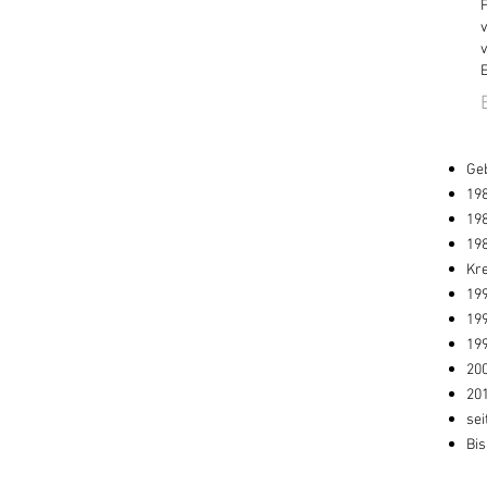
v
Geb
198
198
19
Kre
19
19
199
200
201
sei
Bi