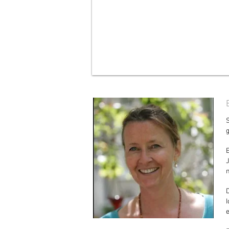
g
E
e