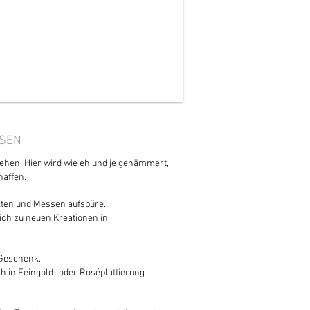
USEN
gehen. Hier wird wie eh und je gehämmert,
haffen.
rkten und Messen aufspüre.
ch zu neuen Kreationen in
 Geschenk.
h in Feingold- oder Roséplattierung