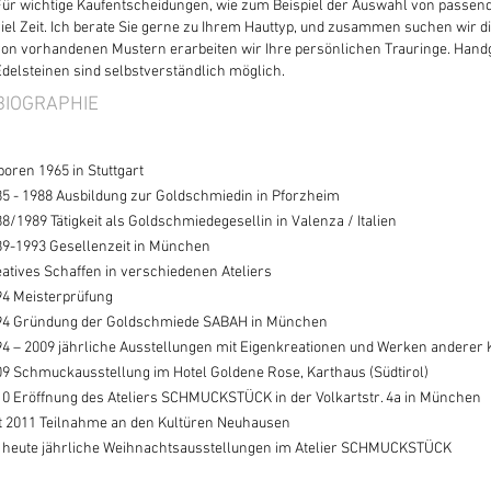
Für wichtige Kaufentscheidungen, wie zum Beispiel der Auswahl von passen
iel Zeit. Ich berate Sie gerne zu Ihrem Hauttyp, und zusammen suchen wir die
von vorhandenen Mustern erarbeiten wir Ihre persönlichen Trauringe. Hand
Edelsteinen sind selbstverständlich möglich.
BIOGRAPHIE
oren 1965 in Stuttgart
5 - 1988 Ausbildung zur Goldschmiedin in Pforzheim
8/1989 Tätigkeit als Goldschmiedegesellin in Valenza / Italien
89-1993 Gesellenzeit in München
atives Schaffen in verschiedenen Ateliers
94 Meisterprüfung
94 Gründung der Goldschmiede SABAH in München
4 – 2009 jährliche Ausstellungen mit Eigenkreationen und Werken anderer 
9 Schmuckausstellung im Hotel Goldene Rose, Karthaus (Südtirol)
0 Eröffnung des Ateliers SCHMUCKSTÜCK in der Volkartstr. 4a in München
t 2011 Teilnahme an den Kultüren Neuhausen
s heute jährliche Weihnachtsausstellungen im Atelier SCHMUCKSTÜCK