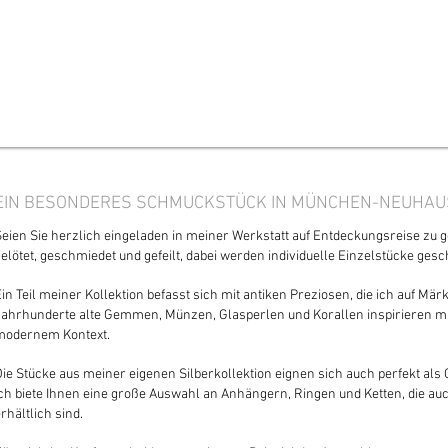
EIN BESONDERES SCHMUCKSTÜCK IN MÜNCHEN-NEUHA
Seien Sie herzlich eingeladen in meiner Werkstatt auf Entdeckungsreise zu 
elötet, geschmiedet und gefeilt, dabei werden individuelle Einzelstücke gesc
in Teil meiner Kollektion befasst sich mit antiken Preziosen, die ich auf Mä
Jahrhunderte alte Gemmen, Münzen, Glasperlen und Korallen inspirieren mi
modernem Kontext.
Die Stücke aus meiner eigenen Silberkollektion eignen sich auch perfekt als
Ich biete Ihnen eine große Auswahl an Anhängern, Ringen und Ketten, die auc
rhältlich sind.