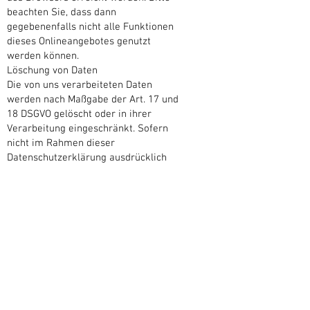
beachten Sie, dass dann
gegebenenfalls nicht alle Funktionen
dieses Onlineangebotes genutzt
werden können.
Löschung von Daten
Die von uns verarbeiteten Daten
werden nach Maßgabe der Art. 17 und
18 DSGVO gelöscht oder in ihrer
Verarbeitung eingeschränkt. Sofern
nicht im Rahmen dieser
Datenschutzerklärung ausdrücklich
angegeben, werden die bei uns
gespeicherten Daten gelöscht, sobald
sie für ihre Zweckbestimmung nicht
mehr erforderlich sind und der
Löschung keine gesetzlichen
Aufbewahrungspflichten
entgegenstehen. Sofern die Daten nicht
gelöscht werden, weil sie für andere
und gesetzlich zulässige Zwecke
erforderlich sind, wird deren